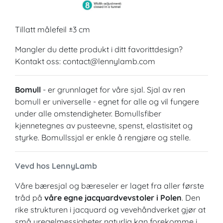
Tillatt målefeil ±3 cm
Mangler du dette produkt i ditt favorittdesign?
Kontakt oss: contact@lennylamb.com
Bomull
- er grunnlaget for våre sjal. Sjal av ren
bomull er universelle - egnet for alle og vil fungere
under alle omstendigheter. Bomullsfiber
kjennetegnes av pusteevne, spenst, elastisitet og
styrke. Bomullssjal er enkle å rengjøre og stelle.
Vevd hos LennyLamb
Våre bæresjal og bæreseler er laget fra aller første
tråd på
våre egne jacquardvevstoler i Polen
. Den
rike strukturen i jacquard og vevehåndverket gjør at
små uregelmessigheter naturlig kan forekomme i