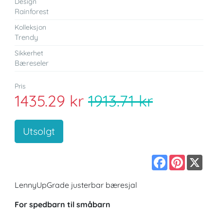
Design
Rainforest
Kolleksjon
Trendy
Sikkerhet
Bæreseler
Pris
1435.29 kr
1913.71 kr
Utsolgt
Facebook
Pinterest
X
LennyUpGrade justerbar bæresjal
For spedbarn til småbarn