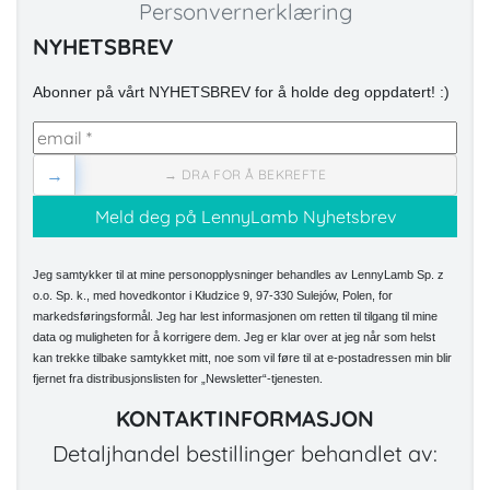
Personvernerklæring
NYHETSBREV
Abonner på vårt NYHETSBREV for å holde deg oppdatert! :)
→
→ DRA FOR Å BEKREFTE
Jeg samtykker til at mine personopplysninger behandles av LennyLamb Sp. z
o.o. Sp. k., med hovedkontor i Kłudzice 9, 97-330 Sulejów, Polen, for
markedsføringsformål. Jeg har lest informasjonen om retten til tilgang til mine
data og muligheten for å korrigere dem. Jeg er klar over at jeg når som helst
kan trekke tilbake samtykket mitt, noe som vil føre til at e-postadressen min blir
fjernet fra distribusjonslisten for „Newsletter“-tjenesten.
KONTAKTINFORMASJON
Detaljhandel bestillinger behandlet av: