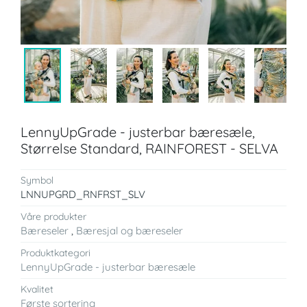
LennyUpGrade - justerbar bæresæle,
Størrelse Standard, RAINFOREST - SELVA
Symbol
LNNUPGRD_RNFRST_SLV
Våre produkter
Bæreseler
,
Bæresjal og bæreseler
Produktkategori
LennyUpGrade - justerbar bæresæle
Kvalitet
Første sortering