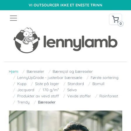
VI OUTSOURCER IKKE ET ENESTE TRINN
0
Hjem
Bæreseler
Bæresjal og bæreseler
LennyUpGrade - justerbar bæresæle
Første sortering
Kupp
Siste på lager
Standard
Bomull
Jacquard
170 g/m²
Selva
Produkter av vevd stoff
Vevde stoffer
Rainforest
Trendy
Bæreseler