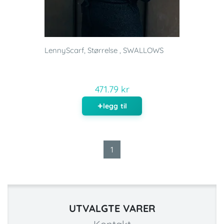
LennyScarf, Størrelse , SWALLOWS
471.79 kr
legg til
1
UTVALGTE VARER