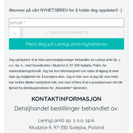
Abonner på vårt NYHETSBREV for å holde deg oppdatert! :)
→
→ DRA FOR Å BEKREFTE
Jeg samtykker til at mine personopplysninger behandles av LennyLamb Sp. z
o.o. Sp. k., med hovedkontor i Kłudzice 9, 97-330 Sulejów, Polen, for
markedsføringsformål. Jeg har lest informasjonen om retten til tilgang til mine
data og muligheten for å korrigere dem. Jeg er klar over at jeg når som helst
kan trekke tilbake samtykket mitt, noe som vil føre til at e-postadressen min blir
fjernet fra distribusjonslisten for „Newsletter“-tjenesten.
KONTAKTINFORMASJON
Detaljhandel bestillinger behandlet av:
LennyLamb sp. z o.o. sp.k.
Kłudzice 9, 97-330 Sulejów, Poland