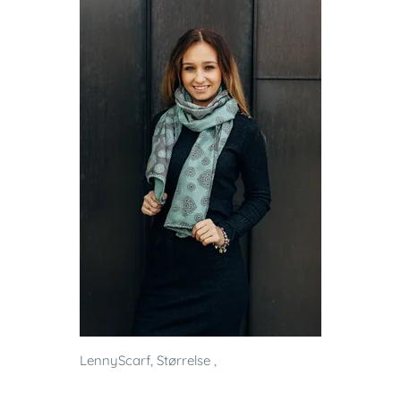
LennyScarf, Størrelse ,