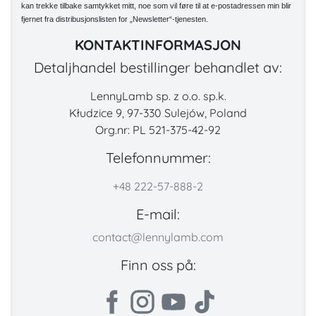
kan trekke tilbake samtykket mitt, noe som vil føre til at e-postadressen min blir
fjernet fra distribusjonslisten for „Newsletter“-tjenesten.
KONTAKTINFORMASJON
Detaljhandel bestillinger behandlet av:
LennyLamb sp. z o.o. sp.k.
Kłudzice 9, 97-330 Sulejów, Poland
Org.nr: PL 521-375-42-92
Telefonnummer:
+48 222-57-888-2
E-mail:
contact@lennylamb.com
Finn oss på: