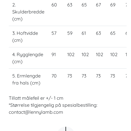
2.
60
63
65
67
69
71
Skulderbredde
(cm)
3. Hoftvidde
57
59
61
63
65
67
(cm)
4. Rygglengde
91
102
102
102
102
10
(cm)
5. Ermlengde
70
73
73
73
73
73
fra hals (cm)
Tillatt målefeil er +/- 1 cm
*Størrelse tilgjengelig på spesialbestilling:
contact@lennylamb.com