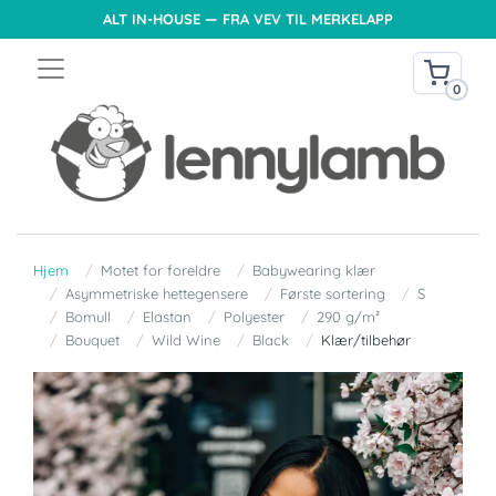
ALT IN-HOUSE — FRA VEV TIL MERKELAPP
0
Hjem
Motet for foreldre
Babywearing klær
Asymmetriske hettegensere
Første sortering
S
Bomull
Elastan
Polyester
290 g/m²
Bouquet
Wild Wine
Black
Klær/tilbehør