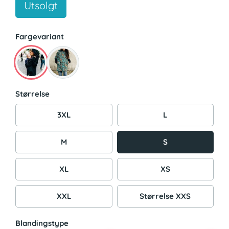
Utsolgt
Fargevariant
Størrelse
3XL
L
M
S
XL
XS
XXL
Størrelse XXS
Blandingstype