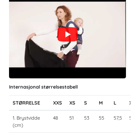
Internasjonal størrelsestabell
STØRRELSE
XXS
XS
S
M
L
XL
1. Brystvidde
48
51
53
55
57,5
59
(cm)