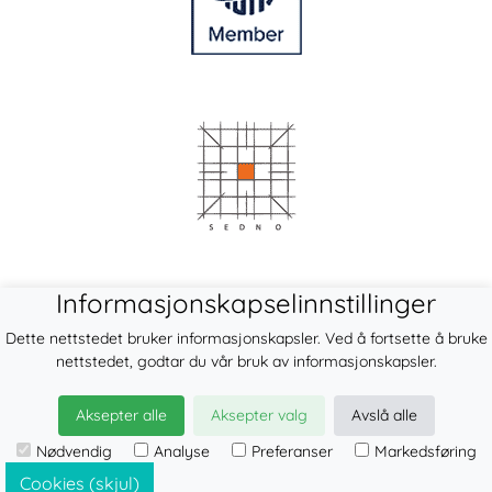
Informasjonskapselinnstillinger
Dette nettstedet bruker informasjonskapsler. Ved å fortsette å bruke
nettstedet, godtar du vår bruk av informasjonskapsler.
Aksepter alle
Aksepter valg
Avslå alle
© 2026
LennyLamb sp. z o.o. sp.k.
Nødvendig
Analyse
Preferanser
Markedsføring
·
elastiske bæresjal
produsent ·
Cookies (skjul)