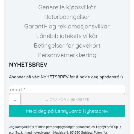
Generelle kjøpsvilkår
Returbetingelser
Garanti- og reklamasjonsvilkår
Lånebibliotekets vilkår
Betingelser for gavekort
Personvernerklæring
NYHETSBREV
Abonner på vårt NYHETSBREV for å holde deg oppdatert! :)
→
→ DRA FOR Å BEKREFTE
Jeg samtykker til at mine personopplysninger behandles av LennyLamb Sp. z
o.o. Sp. k., med hovedkontor i Kłudzice 9, 97-330 Sulejów, Polen, for