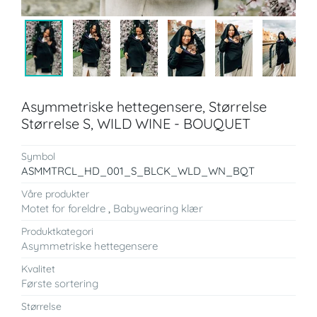
Asymmetriske hettegensere, Størrelse
Størrelse S, WILD WINE - BOUQUET
Symbol
ASMMTRCL_HD_001_S_BLCK_WLD_WN_BQT
Våre produkter
Motet for foreldre
,
Babywearing klær
Produktkategori
Asymmetriske hettegensere
Kvalitet
Første sortering
Størrelse