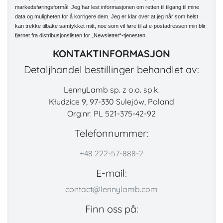
markedsføringsformål. Jeg har lest informasjonen om retten til tilgang til mine
data og muligheten for å korrigere dem. Jeg er klar over at jeg når som helst
kan trekke tilbake samtykket mitt, noe som vil føre til at e-postadressen min blir
fjernet fra distribusjonslisten for „Newsletter“-tjenesten.
KONTAKTINFORMASJON
Detaljhandel bestillinger behandlet av:
LennyLamb sp. z o.o. sp.k.
Kłudzice 9, 97-330 Sulejów, Poland
Org.nr: PL 521-375-42-92
Telefonnummer:
+48 222-57-888-2
E-mail:
contact@lennylamb.com
Finn oss på: