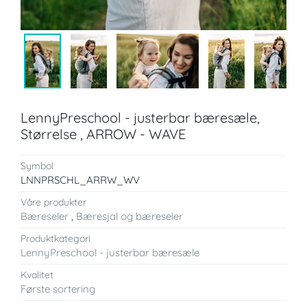
LennyPreschool - justerbar bæresæle,
Størrelse , ARROW - WAVE
Symbol
LNNPRSCHL_ARRW_WV
Våre produkter
Bæreseler
,
Bæresjal og bæreseler
Produktkategori
LennyPreschool - justerbar bæresæle
Kvalitet
Første sortering