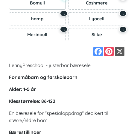
Bomull
Cashmere
→
→
hamp
Lyocell
→
→
Merinoull
Silke
Facebook
Pinterest
X
LennyPreschool - justerbar bæresele
For småbarn og førskolebarn
Alder: 1-5 år
Klesstørrelse: 86-122
En bæresele for "spesialoppdrag" dedikert til
større/eldre barn
Bærestillinger