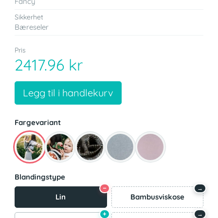
Fancy
Sikkerhet
Bæreseler
Pris
2417.96 kr
Legg til i handlekurv
Fargevariant
Blandingstype
−
→
Lin
Bambusviskose
+
→