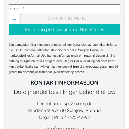
→
→ DRA FOR Å BEKREFTE
Jeg samtykker til at mine personopplysninger behandles av LennyLamb Sp. z
o.o. Sp. k., med hovedkontor i Kłudzice 9, 97-330 Sulejów, Polen, for
markedsføringsformål. Jeg har lest informasjonen om retten til tilgang til mine
data og muligheten for å korrigere dem. Jeg er klar over at jeg når som helst
kan trekke tilbake samtykket mitt, noe som vil føre til at e-postadressen min blir
fjernet fra distribusjonslisten for „Newsletter“-tjenesten.
KONTAKTINFORMASJON
Detaljhandel bestillinger behandlet av:
LennyLamb sp. z o.o. sp.k.
Kłudzice 9, 97-330 Sulejów, Poland
Org.nr: PL 521-375-42-92
Telefonnummer: