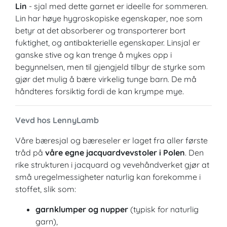
Lin
- sjal med dette garnet er ideelle for sommeren.
Lin har høye hygroskopiske egenskaper, noe som
betyr at det absorberer og transporterer bort
fuktighet, og antibakterielle egenskaper. Linsjal er
ganske stive og kan trenge å mykes opp i
begynnelsen, men til gjengjeld tilbyr de styrke som
gjør det mulig å bære virkelig tunge barn. De må
håndteres forsiktig fordi de kan krympe mye.
Vevd hos LennyLamb
Våre bæresjal og bæreseler er laget fra aller første
tråd på
våre egne jacquardvevstoler i Polen
. Den
rike strukturen i jacquard og vevehåndverket gjør at
små uregelmessigheter naturlig kan forekomme i
stoffet, slik som:
garnklumper og nupper
(typisk for naturlig
garn),