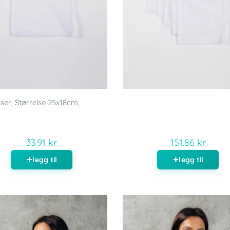
ser, Størrelse 25x18cm,
33.91 kr
151.86 kr
legg til
legg til