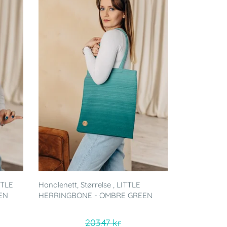
TTLE
Handlenett, Størrelse , LITTLE
EN
HERRINGBONE - OMBRE GREEN
203.47 kr