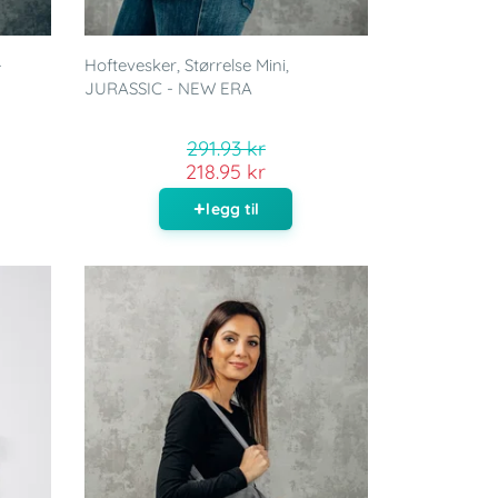
-
Hoftevesker, Størrelse Mini,
JURASSIC - NEW ERA
291.93 kr
218.95 kr
legg til