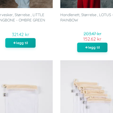
rvesker, Størrelse , LITTLE
Handlenett, Størrelse , LOTUS 
NGBONE - OMBRE GREEN
RAINBOW
203.47 kr
321.42 kr
152.62 kr
legg til
legg til