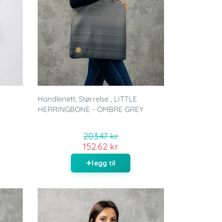
Handlenett, Størrelse , LITTLE
HERRINGBONE - OMBRE GREY
203.47 kr
152.62 kr
legg til