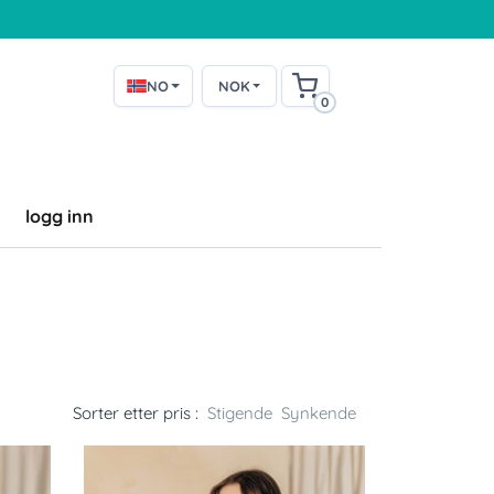
NO
NOK
0
logg inn
e
Sorter etter pris :
Stigende
Synkende