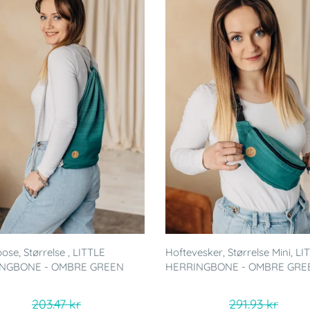
ose, Størrelse , LITTLE
Hoftevesker, Størrelse Mini, LI
NGBONE - OMBRE GREEN
HERRINGBONE - OMBRE GRE
203.47 kr
291.93 kr