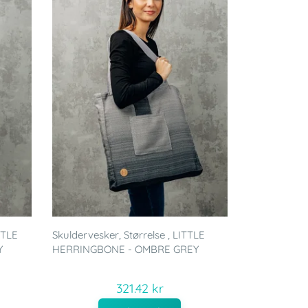
TTLE
Skuldervesker, Størrelse , LITTLE
Y
HERRINGBONE - OMBRE GREY
321.42 kr