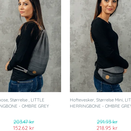
ose, Størrelse , LITTLE
Hoftevesker, Størrelse Mini, LI
NGBONE - OMBRE GREY
HERRINGBONE - OMBRE GRE
203.47 kr
291.93 kr
152.62 kr
218.95 kr