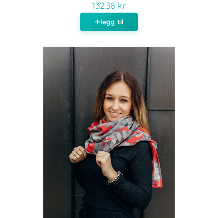
132.38 kr
legg til