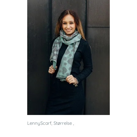
LennyScarf, Størrelse ,