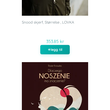
Snood skjerf, Størrelse , LOVKA
353.85 kr
legg til