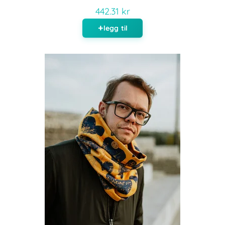
442.31 kr
legg til