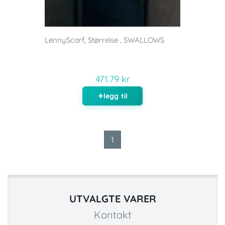
LennyScarf, Størrelse , SWALLOWS
471.79 kr
legg til
1
UTVALGTE VARER
Kontakt