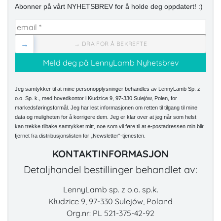
Abonner på vårt NYHETSBREV for å holde deg oppdatert! :)
→
→ DRA FOR Å BEKREFTE
Jeg samtykker til at mine personopplysninger behandles av LennyLamb Sp. z
o.o. Sp. k., med hovedkontor i Kłudzice 9, 97-330 Sulejów, Polen, for
markedsføringsformål. Jeg har lest informasjonen om retten til tilgang til mine
data og muligheten for å korrigere dem. Jeg er klar over at jeg når som helst
kan trekke tilbake samtykket mitt, noe som vil føre til at e-postadressen min blir
fjernet fra distribusjonslisten for „Newsletter“-tjenesten.
KONTAKTINFORMASJON
Detaljhandel bestillinger behandlet av:
LennyLamb sp. z o.o. sp.k.
Kłudzice 9, 97-330 Sulejów, Poland
Org.nr: PL 521-375-42-92