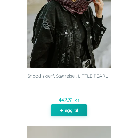
Snood skjerf, Størrelse , LITTLE PEARL
442.31 kr
legg til