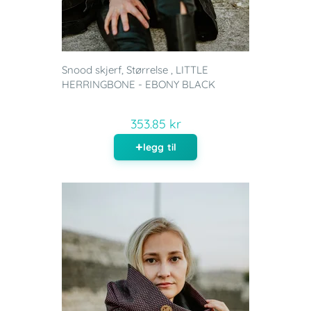
Snood skjerf, Størrelse , LITTLE
HERRINGBONE - EBONY BLACK
353.85 kr
legg til