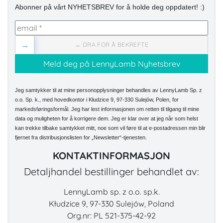
Abonner på vårt NYHETSBREV for å holde deg oppdatert! :)
→
→ DRA FOR Å BEKREFTE
Jeg samtykker til at mine personopplysninger behandles av LennyLamb Sp. z
o.o. Sp. k., med hovedkontor i Kłudzice 9, 97-330 Sulejów, Polen, for
markedsføringsformål. Jeg har lest informasjonen om retten til tilgang til mine
data og muligheten for å korrigere dem. Jeg er klar over at jeg når som helst
kan trekke tilbake samtykket mitt, noe som vil føre til at e-postadressen min blir
fjernet fra distribusjonslisten for „Newsletter“-tjenesten.
KONTAKTINFORMASJON
Detaljhandel bestillinger behandlet av:
LennyLamb sp. z o.o. sp.k.
Kłudzice 9, 97-330 Sulejów, Poland
Org.nr: PL 521-375-42-92