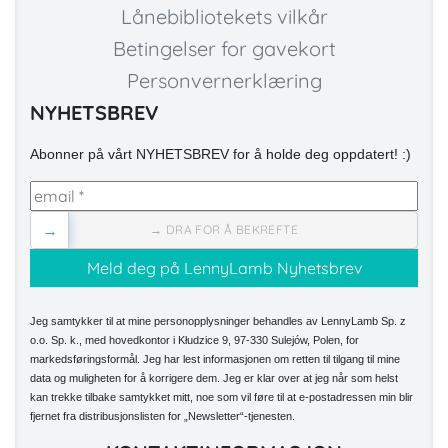
Lånebibliotekets vilkår
Betingelser for gavekort
Personvernerklæring
NYHETSBREV
Abonner på vårt NYHETSBREV for å holde deg oppdatert! :)
→
→ DRA FOR Å BEKREFTE
Jeg samtykker til at mine personopplysninger behandles av LennyLamb Sp. z
o.o. Sp. k., med hovedkontor i Kłudzice 9, 97-330 Sulejów, Polen, for
markedsføringsformål. Jeg har lest informasjonen om retten til tilgang til mine
data og muligheten for å korrigere dem. Jeg er klar over at jeg når som helst
kan trekke tilbake samtykket mitt, noe som vil føre til at e-postadressen min blir
fjernet fra distribusjonslisten for „Newsletter“-tjenesten.