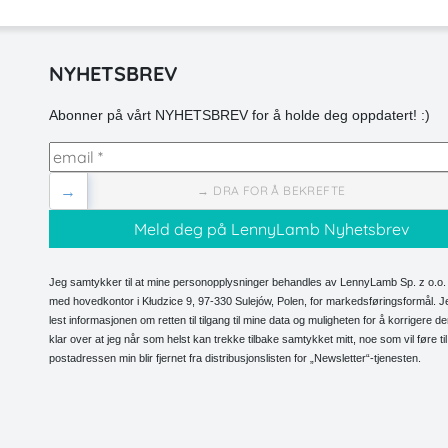
NYHETSBREV
Abonner på vårt NYHETSBREV for å holde deg oppdatert! :)
→
→ DRA FOR Å BEKREFTE
Jeg samtykker til at mine personopplysninger behandles av LennyLamb Sp. z o.o. 
med hovedkontor i Kłudzice 9, 97-330 Sulejów, Polen, for markedsføringsformål. J
lest informasjonen om retten til tilgang til mine data og muligheten for å korrigere d
klar over at jeg når som helst kan trekke tilbake samtykket mitt, noe som vil føre til
postadressen min blir fjernet fra distribusjonslisten for „Newsletter“-tjenesten.