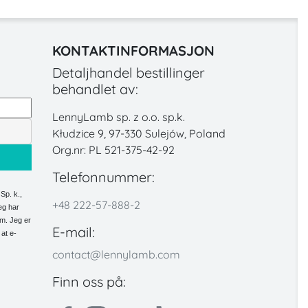
KONTAKTINFORMASJON
Detaljhandel bestillinger
behandlet av:
LennyLamb sp. z o.o. sp.k.
Kłudzice 9, 97-330 Sulejów, Poland
Org.nr: PL 521-375-42-92
Telefonnummer:
Sp. k.,
+48 222-57-888-2
eg har
em. Jeg er
E-mail:
 at e-
contact@lennylamb.com
Finn oss på: