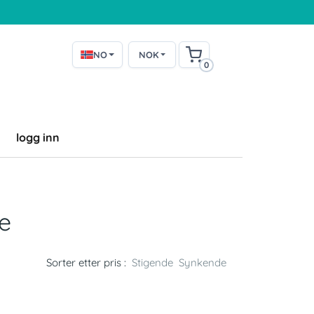
NO
NOK
0
logg inn
e
Sorter etter pris :
Stigende
Synkende