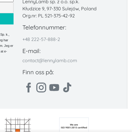
LennyLamb sp. z o.o. sp.k.
Kłudzice 9, 97-330 Sulejów, Poland
Org.nr: PL 521-375-42-92
Telefonnummer:
Sp. k.,
+48 222-57-888-2
eg har
em. Jeg er
E-mail:
 at e-
contact@lennylamb.com
Finn oss på: