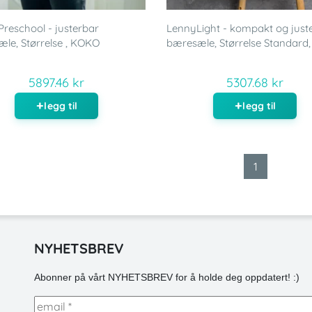
reschool - justerbar
LennyLight - kompakt og just
le, Størrelse , KOKO
bæresæle, Størrelse Standard
5897.46 kr
5307.68 kr
legg til
legg til
1
NYHETSBREV
Abonner på vårt NYHETSBREV for å holde deg oppdatert! :)