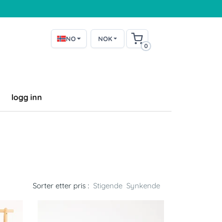
NO
NOK
0
logg inn
Sorter etter pris :
Stigende
Synkende