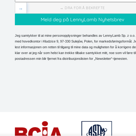
→
→ DRA FOR Å BEKREFTE
Jeg samtykker til at mine personopplysninger behandles av LennyLamb Sp. z o.o. 
med hovedkontor i Kłudzice 9, 97-330 Sulejów, Polen, for markedsføringsformål. J
lest informasjonen om retten til tilgang til mine data og muligheten for å korrigere d
klar over at jeg når som helst kan trekke tilbake samtykket mitt, noe som vil føre til
postadressen min blir fjernet fra distribusjonslisten for „Newsletter“-tjenesten.