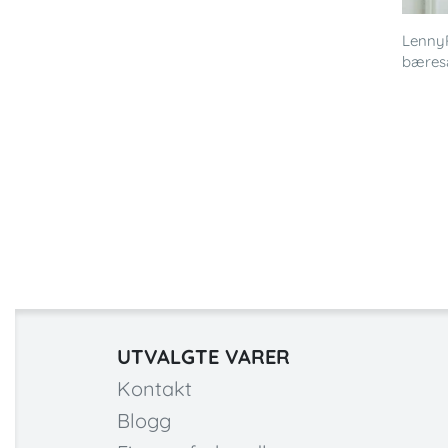
LennyP
bæresæ
UTVALGTE VARER
Kontakt
Blogg