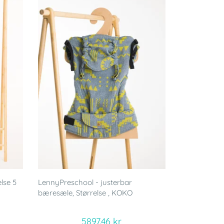
lse 5
LennyPreschool - justerbar
bæresæle, Størrelse , KOKO
5897.46 kr