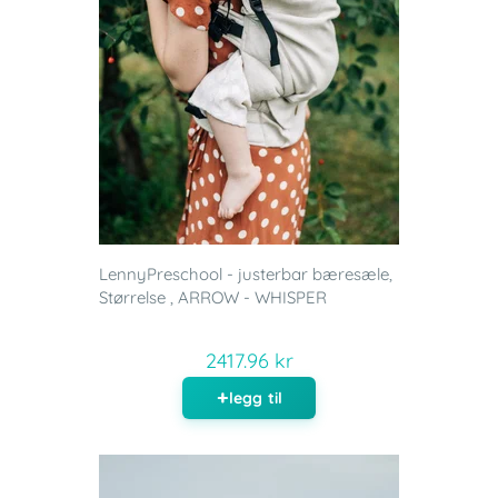
LennyPreschool - justerbar bæresæle,
Størrelse , ARROW - WHISPER
2417.96 kr
legg til