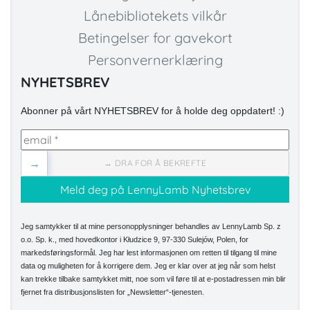
Lånebibliotekets vilkår
Betingelser for gavekort
Personvernerklæring
NYHETSBREV
Abonner på vårt NYHETSBREV for å holde deg oppdatert! :)
→
→ DRA FOR Å BEKREFTE
Jeg samtykker til at mine personopplysninger behandles av LennyLamb Sp. z
o.o. Sp. k., med hovedkontor i Kłudzice 9, 97-330 Sulejów, Polen, for
markedsføringsformål. Jeg har lest informasjonen om retten til tilgang til mine
data og muligheten for å korrigere dem. Jeg er klar over at jeg når som helst
kan trekke tilbake samtykket mitt, noe som vil føre til at e-postadressen min blir
fjernet fra distribusjonslisten for „Newsletter“-tjenesten.