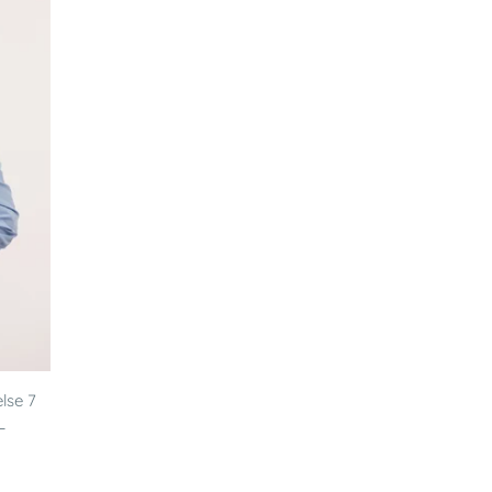
lse 7
L