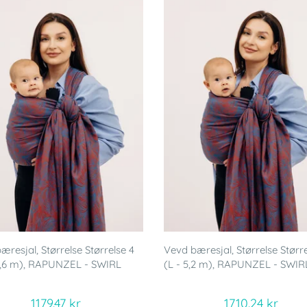
æresjal, Størrelse Størrelse 4
Vevd bæresjal, Størrelse Større
3,6 m), RAPUNZEL - SWIRL
(L - 5,2 m), RAPUNZEL - SWIR
1179.47 kr
1710.24 kr