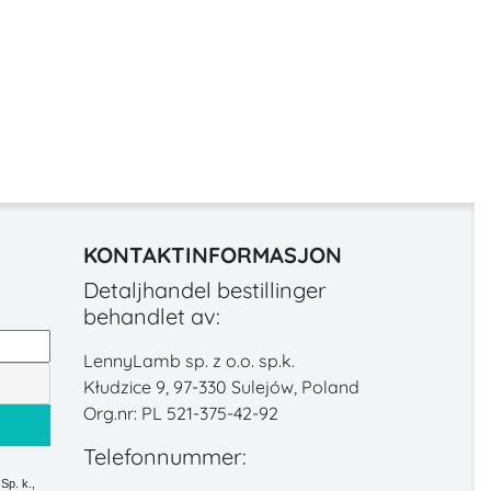
KONTAKTINFORMASJON
Detaljhandel bestillinger
behandlet av:
LennyLamb sp. z o.o. sp.k.
Kłudzice 9, 97-330 Sulejów, Poland
Org.nr: PL 521-375-42-92
Telefonnummer:
Sp. k.,