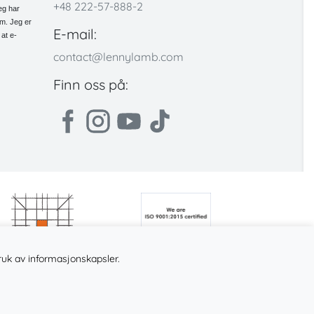
+48 222-57-888-2
eg har
em. Jeg er
E-mail:
 at e-
contact@lennylamb.com
Finn oss på:
ruk av informasjonskapsler.