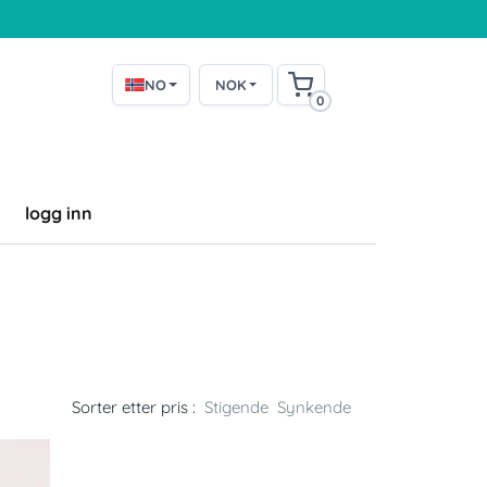
NO
NOK
0
logg inn
Sorter etter pris :
Stigende
Synkende