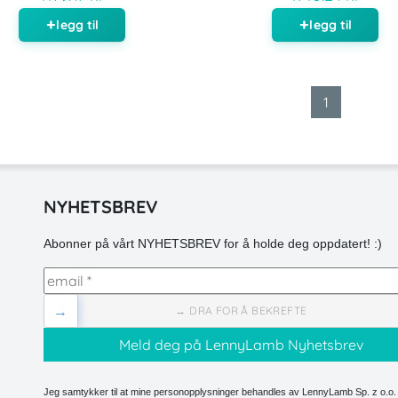
legg til
legg til
1
NYHETSBREV
Abonner på vårt NYHETSBREV for å holde deg oppdatert! :)
→
→ DRA FOR Å BEKREFTE
Jeg samtykker til at mine personopplysninger behandles av LennyLamb Sp. z o.o. 