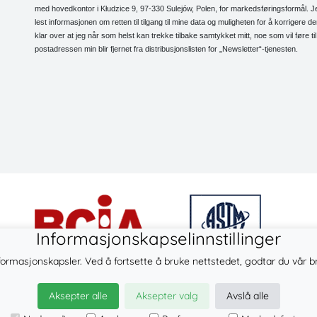
med hovedkontor i Kłudzice 9, 97-330 Sulejów, Polen, for markedsføringsformål. J
lest informasjonen om retten til tilgang til mine data og muligheten for å korrigere d
klar over at jeg når som helst kan trekke tilbake samtykket mitt, noe som vil føre til
postadressen min blir fjernet fra distribusjonslisten for „Newsletter“-tjenesten.
Informasjonskapselinnstillinger
formasjonskapsler. Ved å fortsette å bruke nettstedet, godtar du vår b
© 2026
LennyLamb sp. z o.o. sp.k.
Aksepter alle
Aksepter valg
Avslå alle
·
elastiske bæresjal
produsent ·