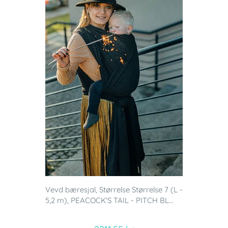
Vevd bæresjal, Størrelse Størrelse 7 (L -
5,2 m), PEACOCK'S TAIL - PITCH BL...