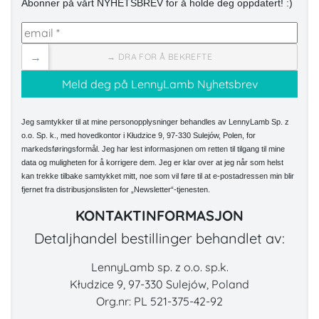
Abonner på vårt NYHETSBREV for å holde deg oppdatert! :)
→
→ DRA FOR Å BEKREFTE
Jeg samtykker til at mine personopplysninger behandles av LennyLamb Sp. z
o.o. Sp. k., med hovedkontor i Kłudzice 9, 97-330 Sulejów, Polen, for
markedsføringsformål. Jeg har lest informasjonen om retten til tilgang til mine
data og muligheten for å korrigere dem. Jeg er klar over at jeg når som helst
kan trekke tilbake samtykket mitt, noe som vil føre til at e-postadressen min blir
fjernet fra distribusjonslisten for „Newsletter“-tjenesten.
KONTAKTINFORMASJON
Detaljhandel bestillinger behandlet av:
LennyLamb sp. z o.o. sp.k.
Kłudzice 9, 97-330 Sulejów, Poland
Org.nr: PL 521-375-42-92