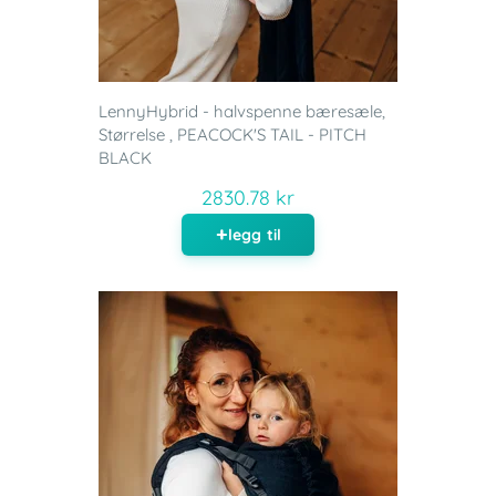
LennyHybrid - halvspenne bæresæle,
Størrelse , PEACOCK'S TAIL - PITCH
BLACK
2830.78 kr
legg til