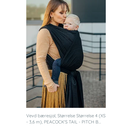
Vevd bæresjal, Størrelse Størrelse 4 (XS
- 3,6 m), PEACOCK'S TAIL - PITCH B...