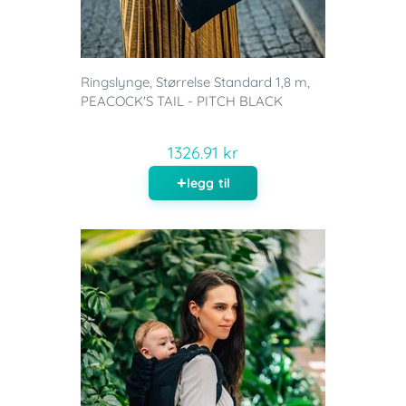
Ringslynge, Størrelse Standard 1,8 m,
PEACOCK'S TAIL - PITCH BLACK
1326.91 kr
legg til