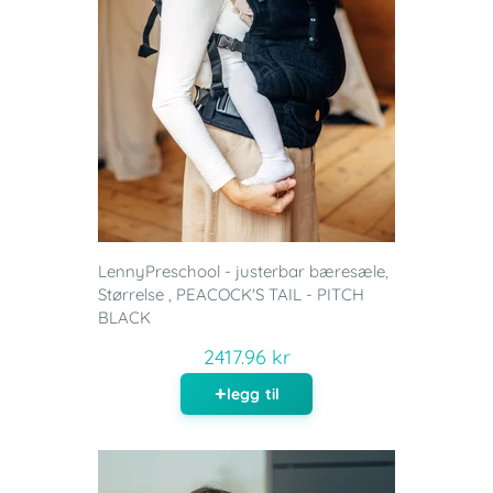
LennyPreschool - justerbar bæresæle,
Størrelse , PEACOCK'S TAIL - PITCH
BLACK
2417.96 kr
legg til