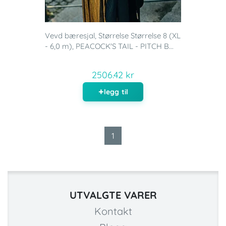
Vevd bæresjal, Størrelse Størrelse 8 (XL
- 6,0 m), PEACOCK'S TAIL - PITCH B...
2506.42 kr
legg til
1
UTVALGTE VARER
Kontakt