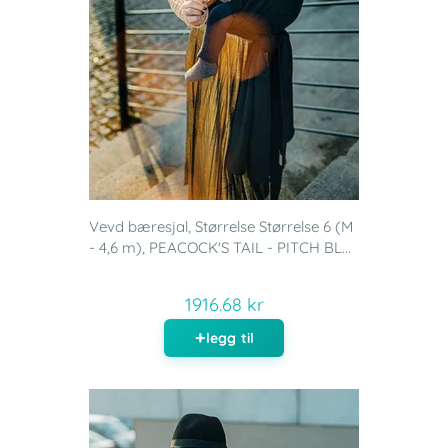
Vevd bæresjal, Størrelse Størrelse 6 (M
- 4,6 m), PEACOCK'S TAIL - PITCH BL...
1916.68 kr
legg til