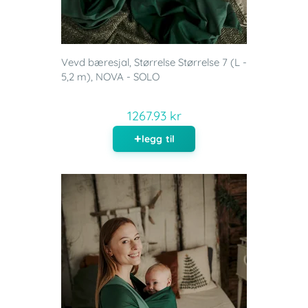
Vevd bæresjal, Størrelse Størrelse 7 (L -
5,2 m), NOVA - SOLO
1267.93 kr
legg til