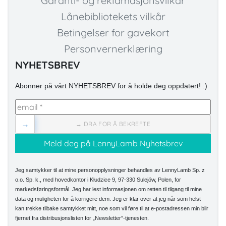
Garanti- og reklamasjonsvilkår
Lånebibliotekets vilkår
Betingelser for gavekort
Personvernerklæring
NYHETSBREV
Abonner på vårt NYHETSBREV for å holde deg oppdatert! :)
→
→ DRA FOR Å BEKREFTE
Jeg samtykker til at mine personopplysninger behandles av LennyLamb Sp. z
o.o. Sp. k., med hovedkontor i Kłudzice 9, 97-330 Sulejów, Polen, for
markedsføringsformål. Jeg har lest informasjonen om retten til tilgang til mine
data og muligheten for å korrigere dem. Jeg er klar over at jeg når som helst
kan trekke tilbake samtykket mitt, noe som vil føre til at e-postadressen min blir
fjernet fra distribusjonslisten for „Newsletter“-tjenesten.