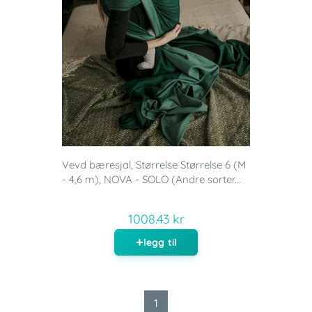
Vevd bæresjal, Størrelse Størrelse 6 (M
- 4,6 m), NOVA - SOLO (Andre sorter...
1008.43 kr
legg til
1