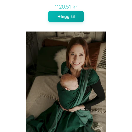
1120.51 kr
legg til