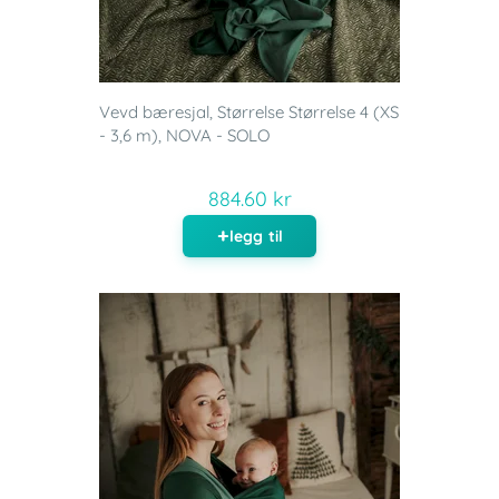
Vevd bæresjal, Størrelse Størrelse 4 (XS
- 3,6 m), NOVA - SOLO
884.60 kr
legg til