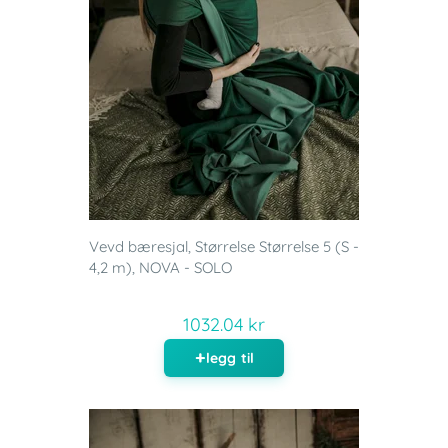
Vevd bæresjal, Størrelse Størrelse 5 (S -
4,2 m), NOVA - SOLO
1032.04 kr
legg til