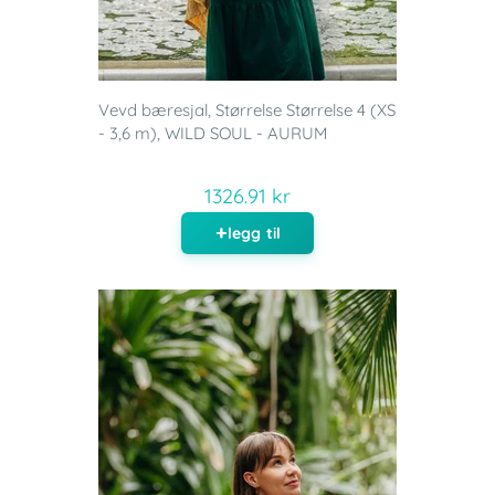
Vevd bæresjal, Størrelse Størrelse 4 (XS
- 3,6 m), WILD SOUL - AURUM
1326.91 kr
legg til