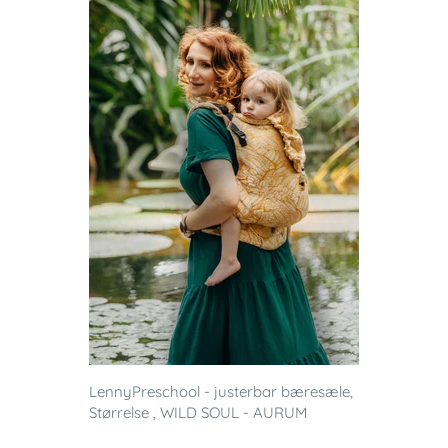
LennyPreschool - justerbar bæresæle,
Størrelse , WILD SOUL - AURUM