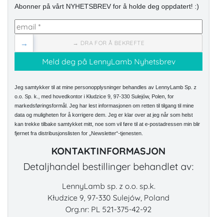
Abonner på vårt NYHETSBREV for å holde deg oppdatert! :)
→
→ DRA FOR Å BEKREFTE
Jeg samtykker til at mine personopplysninger behandles av LennyLamb Sp. z
o.o. Sp. k., med hovedkontor i Kłudzice 9, 97-330 Sulejów, Polen, for
markedsføringsformål. Jeg har lest informasjonen om retten til tilgang til mine
data og muligheten for å korrigere dem. Jeg er klar over at jeg når som helst
kan trekke tilbake samtykket mitt, noe som vil føre til at e-postadressen min blir
fjernet fra distribusjonslisten for „Newsletter“-tjenesten.
KONTAKTINFORMASJON
Detaljhandel bestillinger behandlet av:
LennyLamb sp. z o.o. sp.k.
Kłudzice 9, 97-330 Sulejów, Poland
Org.nr: PL 521-375-42-92