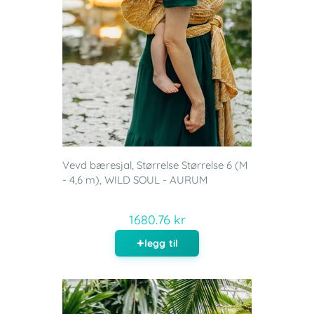
Vevd bæresjal, Størrelse Størrelse 6 (M
- 4,6 m), WILD SOUL - AURUM
1680.76 kr
legg til