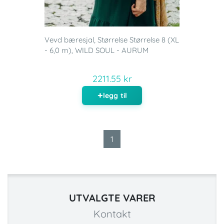
Vevd bæresjal, Størrelse Størrelse 8 (XL
- 6,0 m), WILD SOUL - AURUM
2211.55 kr
legg til
1
UTVALGTE VARER
Kontakt