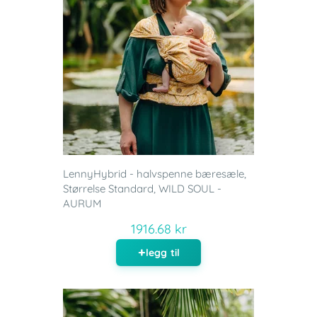
LennyHybrid - halvspenne bæresæle,
Størrelse Standard, WILD SOUL -
AURUM
1916.68 kr
legg til