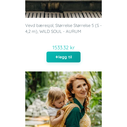
Vevd bæresjal, Størrelse Størrelse 5 (S -
4,2 m), WILD SOUL - AURUM
1533.32 kr
legg til